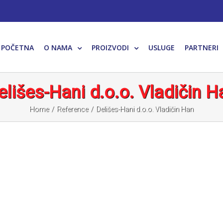
POČETNA
O NAMA
PROIZVODI
USLUGE
PARTNERI
elišes-Hani d.o.o. Vladičin H
Home
/
Reference
/
Delišes-Hani d.o.o. Vladičin Han