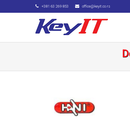
+381 63 269 853
office@keyit.co.rs
D