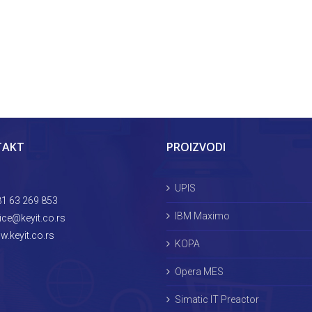
TAKT
PROIZVODI
UPIS
1 63 269 853
IBM Maximo
ice@keyit.co.rs
.keyit.co.rs
KOPA
Opera MES
Simatic IT Preactor