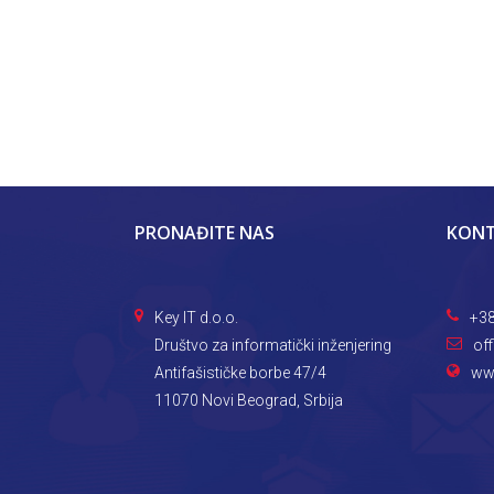
PRONAĐITE NAS
KON
Key IT d.o.o.
+38
Društvo za informatički inženjering
off
Antifašističke borbe 47/4
www
11070 Novi Beograd, Srbija