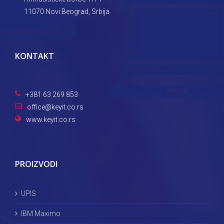
11070 Novi Beograd, Srbija
KONTAKT
+381 63 269 853
office@keyit.co.rs
www.keyit.co.rs
PROIZVODI
UPIS
IBM Maximo