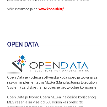
Više informacija na
www.kopa.si/sr/
OPEN DATA
Open Data je vodeća softverska kuća specijalizovana za
razvoj i implementaciju MES-a (Manufacturing Execution
System) za diskretne i procesne proizvodne kompanije.
Open Data je tvorac Opera MES-a, najčešće korišćenog
MES rešenja sa više od 300 korisnika i preko 30