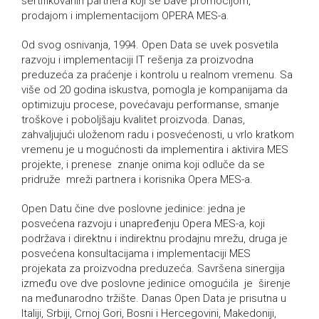
sertifikovanih partnera koji se bave promocijom,
prodajom i implementacijom OPERA MES-a.
Od svog osnivanja, 1994. Open Data se uvek posvetila
razvoju i implementaciji IT rešenja za proizvodna
preduzeća za praćenje i kontrolu u realnom vremenu. Sa
više od 20 godina iskustva, pomogla je kompanijama da
optimizuju procese, povećavaju performanse, smanje
troškove i poboljšaju kvalitet proizvoda. Danas,
zahvaljujući uloženom radu i posvećenosti, u vrlo kratkom
vremenu je u mogućnosti da implementira i aktivira MES
projekte, i prenese znanje onima koji odluče da se
pridruže mreži partnera i korisnika Opera MES-a.
Open Datu čine dve poslovne jedinice: jedna je
posvećena razvoju i unapređenju Opera MES-a, koji
podržava i direktnu i indirektnu prodajnu mrežu, druga je
posvećena konsultacijama i implementaciji MES
projekata za proizvodna preduzeća. Savršena sinergija
između ove dve poslovne jedinice omogućila je širenje
na međunarodno tržište. Danas Open Data je prisutna u
Italiji, Srbiji, Crnoj Gori, Bosni i Hercegovini, Makedoniji,