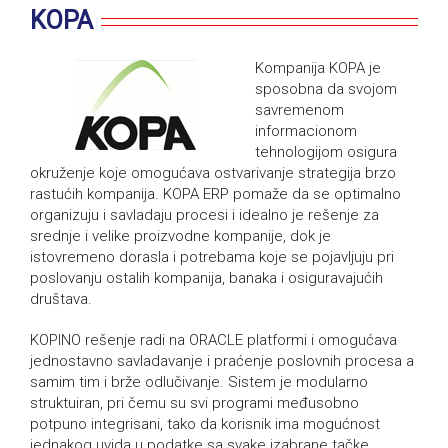
KOPA
Kompanija KOPA je
sposobna da svojom
savremenom
informacionom
tehnologijom osigura
okruženje koje omogućava ostvarivanje strategija brzo
rastućih kompanija. KOPA ERP pomaže da se optimalno
organizuju i savladaju procesi i idealno je rešenje za
srednje i velike proizvodne kompanije, dok je
istovremeno dorasla i potrebama koje se pojavljuju pri
poslovanju ostalih kompanija, banaka i osiguravajućih
društava.
KOPINO rešenje radi na ORACLE platformi i omogućava
jednostavno savladavanje i praćenje poslovnih procesa a
samim tim i brže odlučivanje. Sistem je modularno
struktuiran, pri čemu su svi programi međusobno
potpuno integrisani, tako da korisnik ima mogućnost
jednakog uvida u podatke sa svake izabrane tačke.