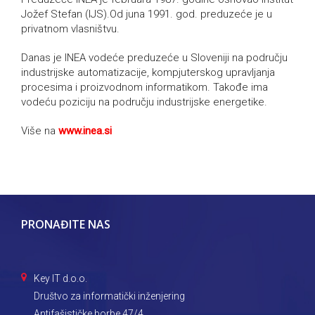
Jožef Stefan (IJS).Od juna 1991. god. preduzeće je u
privatnom vlasništvu.
Danas je INEA vodeće preduzeće u Sloveniji na području
industrijske automatizacije, kompjuterskog upravljanja
procesima i proizvodnom informatikom. Takođe ima
vodeću poziciju na području industrijske energetike.
Više na
www.inea.si
PRONAĐITE NAS
Key IT d.o.o.
Društvo za informatički inženjering
Antifašističke borbe 47/4