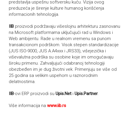
predstavlja uspešnu softversku kuću. Vizija ovog
preduzeća je širenje kulture humanog korišćenja
informacionih tehnologija.
IIB
proizvodi podržavaju višeslojnu arhitekturu zasnovanu
na Microsoft platformama uključujući rad u Windows i
Web ambijentu. Rade u realnom vremenu sa punom
transakcionom podrškom. Visok stepen standardizacije
(JUS ISO-9000, JUS A.A4xxx i JRS33), višejezička i
viševalutna podrška su osobine koje im omogućavaju
široku primenu. Zahvaljujući odabranoj tehnologiji
obezbeđen im je dug životni vek. Primenjuju se više od
25 godina sa velikim uspehom u raznorodnim
delatnostima.
IIB
-ovi ERP proizvodi su
Upis.Net
i
Upis.Partner
.
Više informacija na
www.iib.rs