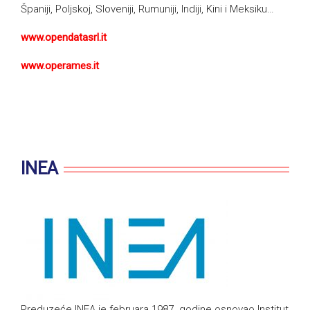
Španiji, Poljskoj, Sloveniji, Rumuniji, Indiji, Kini i Meksiku…
www.opendatasrl.it
www.operames.it
INEA
Preduzeće INEA je februara 1987. godine osnovao Institut