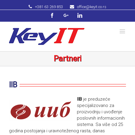
+381 63 269 853
office@keyit.co.rs
Facebook
Googleplus
Linkedin
Partneri
IIB
IIB
je preduzeće
specijalizovano za
proizvodnju i uvođenje
poslovnih informacionih
sistema. Sa više od 25
godina postojanja i uravnoteženog rasta, danas