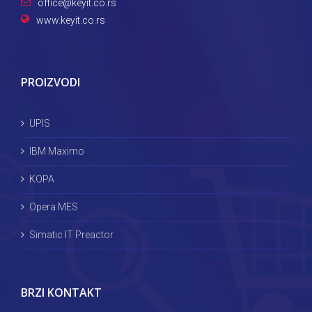
office@keyit.co.rs
www.keyit.co.rs
PROIZVODI
UPIS
IBM Maximo
KOPA
Opera MES
Simatic IT Preactor
BRZI KONTAKT