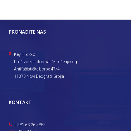
PRONAĐITE NAS
Key IT d.o.o.
Društvo za informatički inženjering
Antifašističke borbe 47/4
11070 Novi Beograd, Srbija
KONTAKT
+381 63 269 853