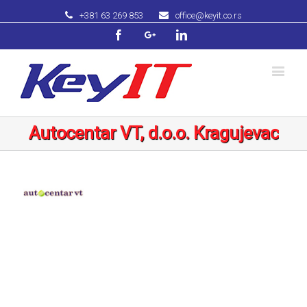
+381 63 269 853
office@keyit.co.rs
Facebook
Googleplus
Linkedin
Autocentar VT, d.o.o. Kragujevac