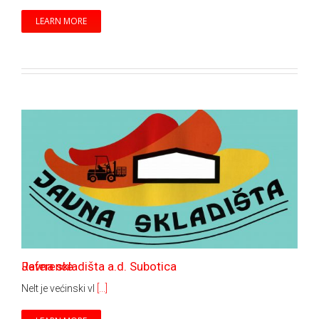
LEARN MORE
Javna skladišta a.d. Subotica
Reference
Nelt je većinski vl
[...]