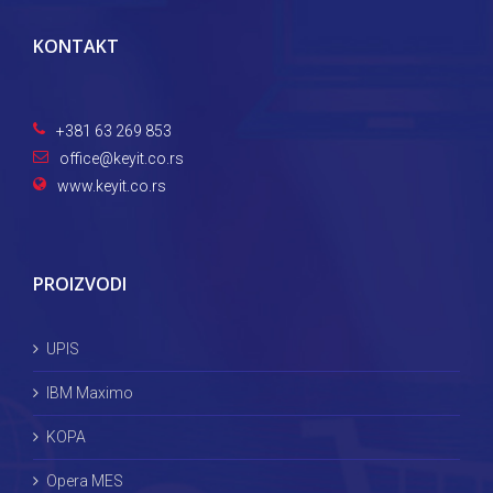
KONTAKT
+381 63 269 853
office@keyit.co.rs
www.keyit.co.rs
PROIZVODI
UPIS
IBM Maximo
KOPA
Opera MES