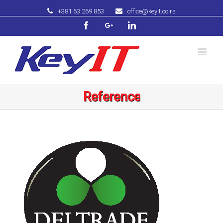
+381 63 269 853
office@keyit.co.rs
Facebook
Googleplus
Linkedin
Reference