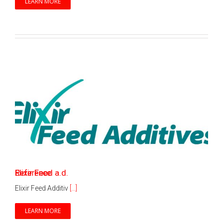
LEARN MORE
Elixir Feed a.d.
Reference
Elixir Feed Additiv
[...]
LEARN MORE