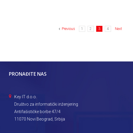
Previous
1
2
3
4
Next
PRONAĐITE NAS
Key IT d.o.o.
Društvo za informatički inženjering
Antifašističke borbe 47/4
11070 Novi Beograd, Srbija