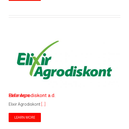
Elixir Agrodiskont a.d.
Reference
Elixir Agrodiskont
[...]
LEARN MORE