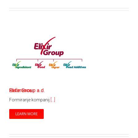
Elixir Group a.d.
Reference
Formiranje kompanij
[...]
LEARN MORE