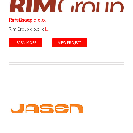
Rim Group d.o.o.
Reference
Rim Group d.o.o. je
[...]
LEARN MORE
VIEW PROJECT