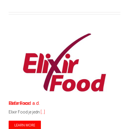
Elixir Food a.d.
Reference
Elixir Food je jedn
[...]
LEARN MORE